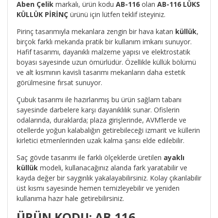
Aben Çelik
markalı, ürün kodu
AB-116
olan
AB-116 LÜKS
KÜLLÜK PİRİNÇ
ürünü için lütfen teklif isteyiniz.
Pirinç tasarımıyla mekanlara zengin bir hava katan
küllük
,
birçok farklı mekanda pratik bir kullanım imkanı sunuyor.
Hafif tasarımı, dayanıklı malzeme yapısı ve elektrostatik
boyası sayesinde uzun ömürlüdür. Özellikle küllük bölümü
ve alt kısmının kavisli tasarımı mekanların daha estetik
görülmesine fırsat sunuyor.
Çubuk tasarımı ile hazırlanmış bu ürün sağlam tabanı
sayesinde darbelere karşı dayanıklılık sunar. Ofislerin
odalarında, duraklarda; plaza girişlerinde, AVM’lerde ve
otellerde yoğun kalabalığın getirebileceği izmarit ve küllerin
kirletici etmenlerinden uzak kalma şansı elde edilebilir.
Saç gövde tasarımı ile farklı ölçeklerde üretilen
ayaklı
küllük
modeli, kullanacağınız alanda fark yaratabilir ve
kayda değer bir saygınlık yakalayabilirsiniz. Kolay çıkarılabilir
üst kısmı sayesinde hemen temizleyebilir ve yeniden
kullanıma hazır hale getirebilirsiniz.
ÜRÜN KODU: AB-116