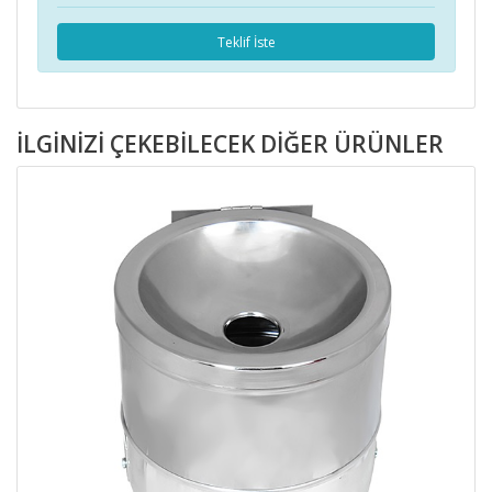
Teklif İste
İLGINIZI ÇEKEBILECEK DIĞER ÜRÜNLER