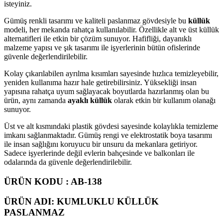
isteyiniz.
Gümüş renkli tasarımı ve kaliteli paslanmaz gövdesiyle bu
küllük
modeli, her mekanda rahatça kullanılabilir. Özellikle alt ve üst küllük
alternatifleri ile etkin bir çözüm sunuyor. Hafifliği, dayanıklı
malzeme yapısı ve şık tasarımı ile işyerlerinin bütün ofislerinde
güvenle değerlendirilebilir.
Kolay çıkarılabilen ayrılma kısımları sayesinde hızlıca temizleyebilir,
yeniden kullanıma hazır hale getirebilirsiniz. Yüksekliği insan
yapısına rahatça uyum sağlayacak boyutlarda hazırlanmış olan bu
ürün, aynı zamanda
ayaklı küllük
olarak etkin bir kullanım olanağı
sunuyor.
Üst ve alt kısmındaki plastik gövdesi sayesinde kolaylıkla temizleme
imkanı sağlanmaktadır. Gümüş rengi ve elektrostatik boya tasarımı
ile insan sağlığını koruyucu bir unsuru da mekanlara getiriyor.
Sadece işyerlerinde değil evlerin bahçesinde ve balkonları ile
odalarında da güvenle değerlendirilebilir.
ÜRÜN KODU : AB-138
ÜRÜN ADI: KUMLUKLU KÜLLÜK
PASLANMAZ