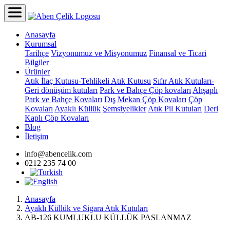
Anasayfa
Kurumsal
Tarihçe
Vizyonumuz ve Misyonumuz
Finansal ve Ticari
Bilgiler
Ürünler
Atık İlaç Kutusu-Tehlikeli Atık Kutusu
Sıfır Atık Kutuları-
Geri dönüşüm kutuları
Park ve Bahçe Çöp kovaları
Ahşaplı
Park ve Bahçe Kovaları
Dış Mekan Çöp Kovaları
Çöp
Kovaları
Ayaklı Küllük
Şemsiyelikler
Atık Pil Kutuları
Deri
Kaplı Çöp Kovaları
Blog
İletişim
info@abencelik.com
0212 235 74 00
Anasayfa
Ayaklı Küllük ve Sigara Atık Kutuları
AB-126 KUMLUKLU KÜLLÜK PASLANMAZ