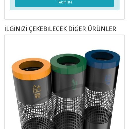
Teklif İste
İLGINIZI ÇEKEBILECEK DIĞER ÜRÜNLER