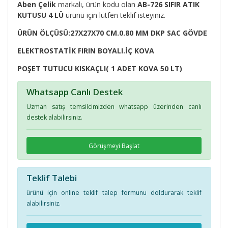
Aben Çelik
markalı, ürün kodu
olan
AB-726 SIFIR ATIK
KUTUSU 4 LÜ
ürünü için lütfen teklif isteyiniz.
ÜRÜN ÖLÇÜSÜ:27X27X70 CM.0.80 MM DKP SAC GÖVDE
ELEKTROSTATİK FIRIN BOYALI.İÇ KOVA
POŞET TUTUCU KISKAÇLI( 1 ADET KOVA 50 LT)
Whatsapp Canlı Destek
Uzman satış temsilcimizden whatsapp üzerinden canlı
destek alabilirsiniz.
Görüşmeyi Başlat
Teklif Talebi
ürünü için online teklif talep formunu doldurarak teklif
alabilirsiniz.