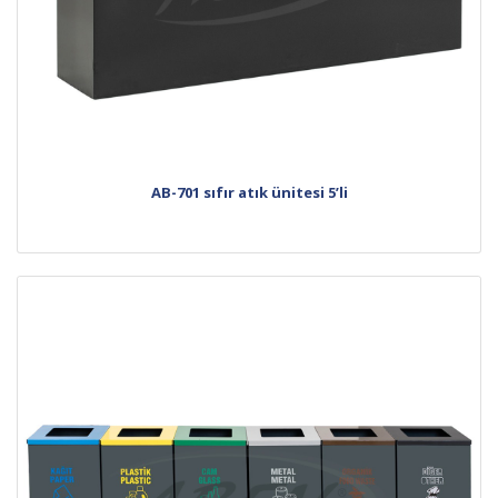
AB-701 sıfır atık ünitesi 5’li