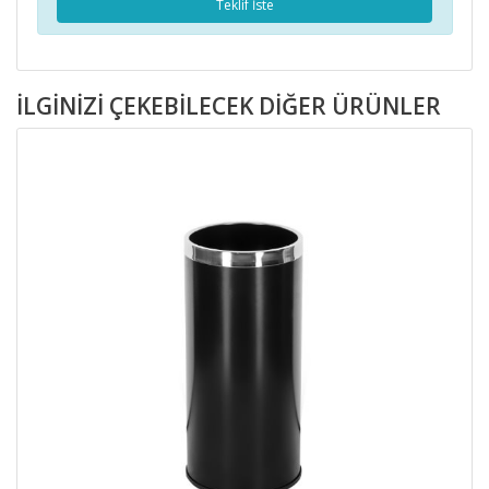
Teklif İste
İLGINIZI ÇEKEBILECEK DIĞER ÜRÜNLER