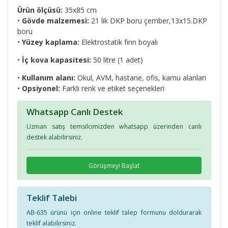
Ürün ölçüsü:
35x85 cm
•
Gövde malzemesi:
21 lik DKP boru çember,13x15.DKP
boru
•
Yüzey kaplama:
Elektrostatik fırın boyalı
•
İç kova kapasitesi:
50 litre (1 adet)
•
Kullanım alanı:
Okul, AVM, hastane, ofis, kamu alanları
•
Opsiyonel:
Farklı renk ve etiket seçenekleri
Whatsapp Canlı Destek
Uzman satış temsilcimizden whatsapp üzerinden canlı
destek alabilirsiniz.
Görüşmeyi Başlat
Teklif Talebi
AB-635 ürünü için online teklif talep formunu doldurarak
teklif alabilirsiniz.