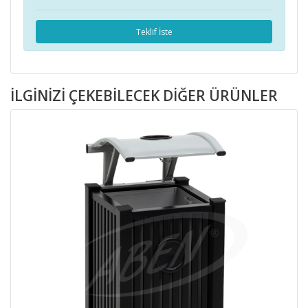
Teklif İste
İLGINIZI ÇEKEBILECEK DIĞER ÜRÜNLER