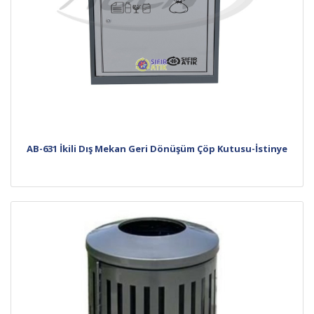
AB-631 İkili Dış Mekan Geri Dönüşüm Çöp Kutusu-İstinye