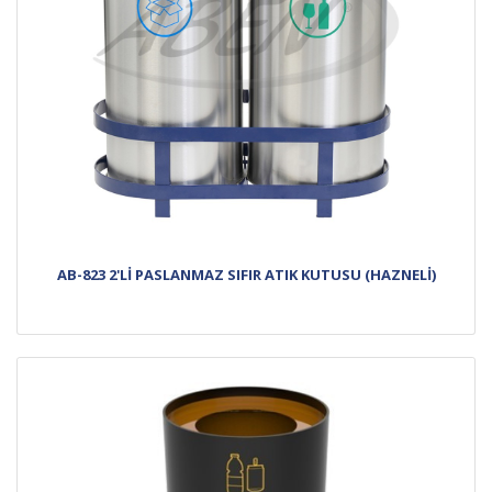
AB-823 2'Lİ PASLANMAZ SIFIR ATIK KUTUSU (HAZNELİ)