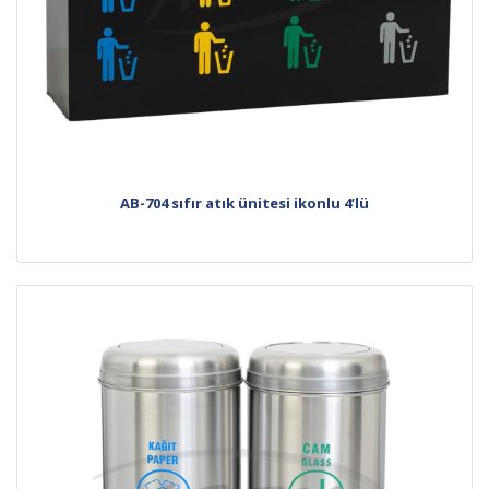
AB-704 sıfır atık ünitesi ikonlu 4’lü