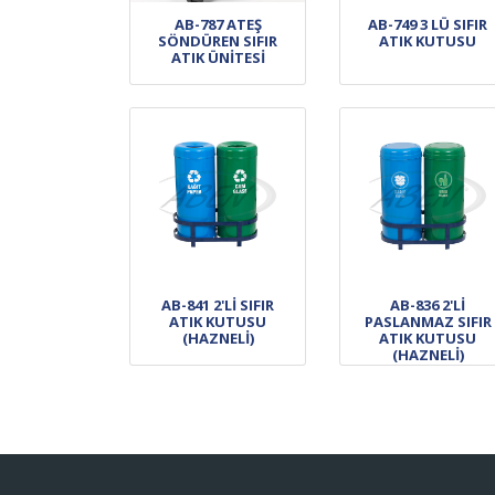
AB-787 ATEŞ
AB-749 3 LÜ SIFIR
SÖNDÜREN SIFIR
ATIK KUTUSU
ATIK ÜNİTESİ
AB-841 2'Lİ SIFIR
AB-836 2'Lİ
ATIK KUTUSU
PASLANMAZ SIFIR
(HAZNELİ)
ATIK KUTUSU
(HAZNELİ)