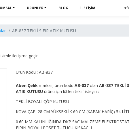
in
UMSAL
ÜRÜNLER
BLOG
İLETIŞIM
ları
AB-837 TEKLİ SIFIR ATIK KUTUSU
izimle iletişime geçin..
Ürün Kodu : AB-837
Aben Çelik
markalı, ürün kodu
AB-837
olan
AB-837 TEKLİ S
ATIK KUTUSU
ürünü için lütfen teklif isteyiniz.
TEKLİ BOYALI ÇÖP KUTUSU
KOVA ÇAPI 28 CM YÜKSEKLİK 60 CM (KAPAK HARİÇ) 54 LİT
0.60 MM KALINLIĞINDA DKP SAC MALZEME ELEKTROSTAT
FIRIN BOYALI POŞET TUTUCU KISKAÇLI