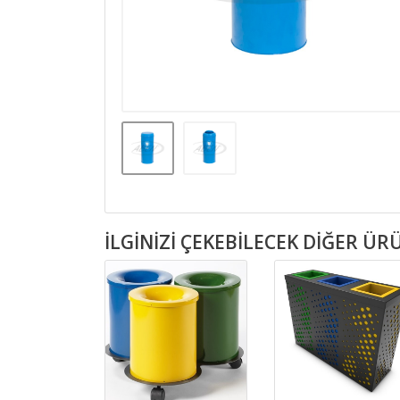
İLGINIZI ÇEKEBILECEK DIĞER Ü