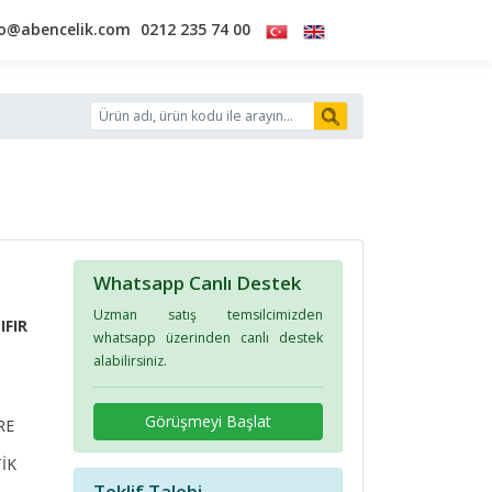
fo@abencelik.com
0212 235 74 00
Whatsapp Canlı Destek
Uzman satış temsilcimizden
IFIR
whatsapp üzerinden canlı destek
alabilirsiniz.
Görüşmeyi Başlat
RE
İK
Teklif Talebi