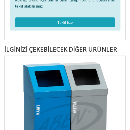
AB-782 ürünü için online teklif talep formunu doldurarak
teklif alabilirsiniz.
Teklif İste
İLGINIZI ÇEKEBILECEK DIĞER ÜRÜNLER