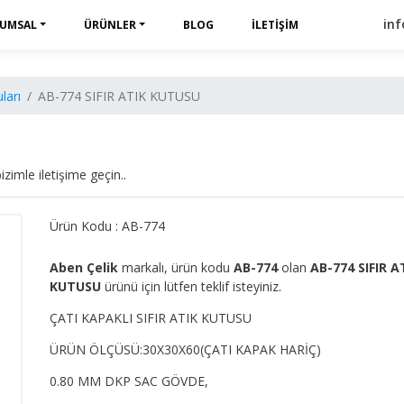
in
UMSAL
ÜRÜNLER
BLOG
İLETIŞIM
ları
AB-774 SIFIR ATIK KUTUSU
izimle iletişime geçin..
Ürün Kodu : AB-774
Aben Çelik
markalı, ürün kodu
AB-774
olan
AB-774 SIFIR A
KUTUSU
ürünü için lütfen teklif isteyiniz.
ÇATI KAPAKLI SIFIR ATIK KUTUSU
ÜRÜN ÖLÇÜSÜ:30X30X60(ÇATI KAPAK HARİÇ)
0.80 MM DKP SAC GÖVDE,