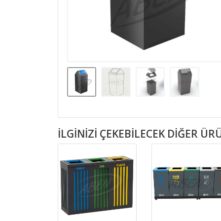
İLGINIZI ÇEKEBILECEK DIĞER Ü