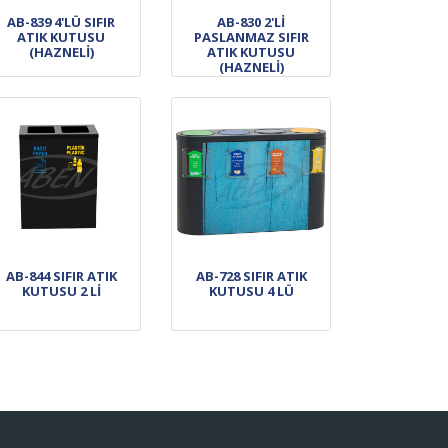
AB-839 4'LÜ SIFIR
AB-830 2'Lİ
ATIK KUTUSU
PASLANMAZ SIFIR
(HAZNELİ)
ATIK KUTUSU
(HAZNELİ)
AB-844 SIFIR ATIK
AB-728 SIFIR ATIK
KUTUSU 2 Lİ
KUTUSU 4 LÜ