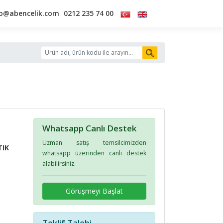
fo@abencelik.com
0212 235 74 00
Whatsapp Canlı Destek
Uzman satış temsilcimizden
TIK
whatsapp üzerinden canlı destek
alabilirsiniz.
Görüşmeyi Başlat
Teklif Talebi