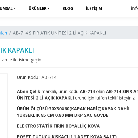
in
UMSAL
ÜRÜNLER
BLOG
İLETIŞIM
ları
AB-714 SIFIR ATIK ÜNİTESİ 2 Lİ AÇIK KAPAKLI
ÇIK KAPAKLI
izimle iletişime geçin..
Ürün Kodu : AB-714
Aben Çelik
markalı, ürün kodu
AB-714
olan
AB-714 SIFIR A
ÜNİTESİ 2 Lİ AÇIK KAPAKLI
ürünü için lütfen teklif isteyiniz.
ÜRÜN ÖLÇÜSÜ:30X30X60(KAPAK HARİÇ)KAPAK DAHİL
YÜKSEKLİK 85 CM 0.80 MM DKP SAC GÖVDE
ELEKTROSTATİK FIRIN BOYALI.İÇ KOVA
POŞET TUTUCU KISKAÇLI( 1 ADET KOVA 54 LT)