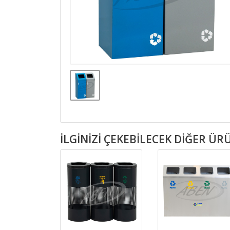
İLGINIZI ÇEKEBILECEK DIĞER Ü