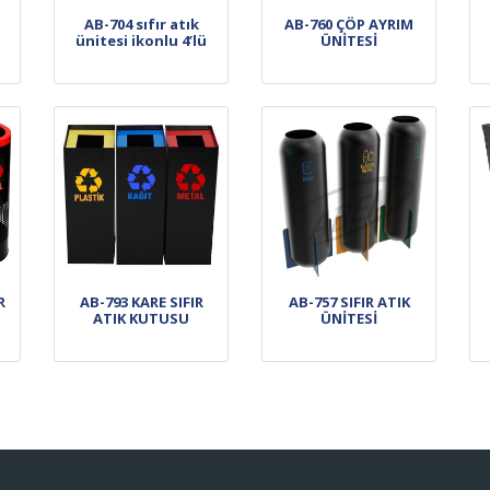
AB-704 sıfır atık
AB-760 ÇÖP AYRIM
ünitesi ikonlu 4’lü
ÜNİTESİ
R
AB-793 KARE SIFIR
AB-757 SIFIR ATIK
ATIK KUTUSU
ÜNİTESİ