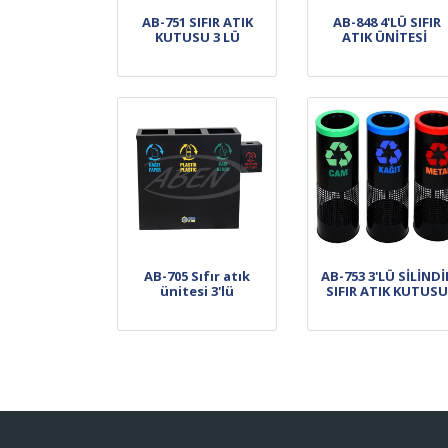
AB-751 SIFIR ATIK
AB-848 4'LÜ SIFIR
KUTUSU 3 LÜ
ATIK ÜNİTESİ
AB-705 Sıfır atık
AB-753 3'LÜ SİLİNDİ
ünitesi 3'lü
SIFIR ATIK KUTUSU