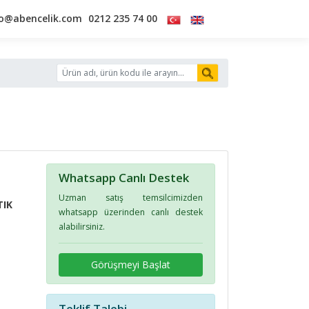
fo@abencelik.com
0212 235 74 00
Whatsapp Canlı Destek
Uzman satış temsilcimizden
TIK
whatsapp üzerinden canlı destek
alabilirsiniz.
Görüşmeyi Başlat
Teklif Talebi