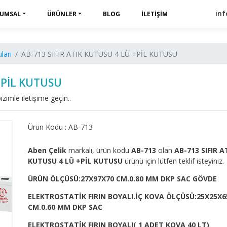
in
UMSAL
ÜRÜNLER
BLOG
İLETIŞIM
ları
AB-713 SIFIR ATIK KUTUSU 4 LÜ +PİL KUTUSU
 +PİL KUTUSU
izimle iletişime geçin..
Ürün Kodu : AB-713
Aben Çelik
markalı, ürün kodu
AB-713
olan
AB-713 SIFIR A
KUTUSU 4 LÜ +PİL KUTUSU
ürünü için lütfen teklif isteyiniz.
ÜRÜN ÖLÇÜSÜ:27X97X70 CM.0.80 MM DKP SAC GÖVDE
ELEKTROSTATİK FIRIN BOYALI.İÇ KOVA ÖLÇÜSÜ:25X25X6
CM.0.60 MM DKP SAC
ELEKTROSTATİK FIRIN BOYALI( 1 ADET KOVA 40 LT)