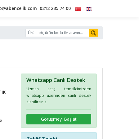
fo@abencelik.com
0212 235 74 00
Whatsapp Canlı Destek
Uzman satış temsilcimizden
TIK
whatsapp üzerinden canlı destek
alabilirsiniz.
Görüşmeyi Başlat
5
Teklif Talebi