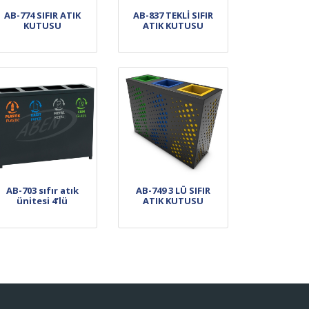
AB-774 SIFIR ATIK
AB-837 TEKLİ SIFIR
KUTUSU
ATIK KUTUSU
AB-703 sıfır atık
AB-749 3 LÜ SIFIR
ünitesi 4’lü
ATIK KUTUSU