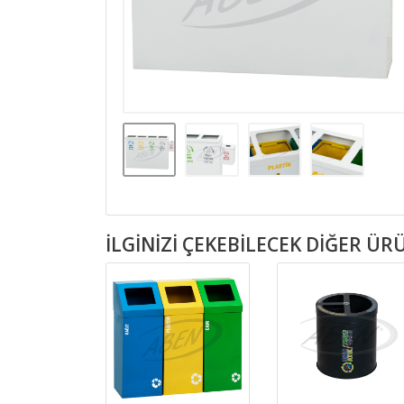
İLGINIZI ÇEKEBILECEK DIĞER Ü