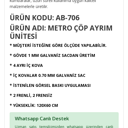
kumbaralar, uzun süreli kullanıma uygun kaliteli
malzemelerle üretilir.
ÜRÜN KODU: AB-706
ÜRÜN ADI: METRO ÇÖP AYRIM
ÜNİTESİ
* MÜŞTERİ İSTEĞİNE GÖRE ÖLÇÜDE YAPILABİLİR.
* GÖVDE 1 MM GALVANİZ SACDAN ÜRETİM
* 4 AYRI İÇ KOVA
* İÇ KOVALAR 0.70 MM GALVANİZ SAC
* İSTENİLEN GÖRSEL BASKI UYGULAMASI
* 2 FRENLİ, 2 FRENSİZ
* YÜKSEKLİK: 120X60 CM
Whatsapp Canlı Destek
Uzman satış temsilcimizden whatsapp üzerinden canlı