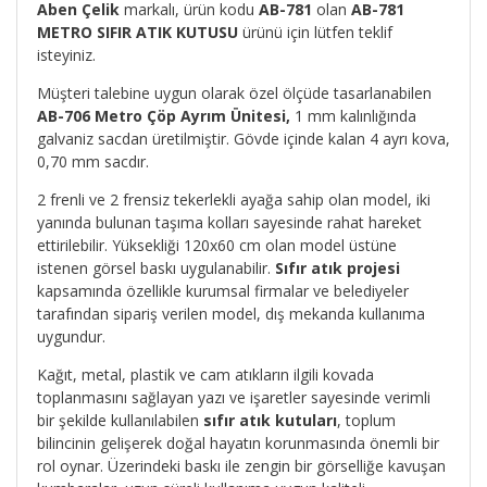
Aben Çelik
markalı, ürün kodu
AB-781
olan
AB-781
METRO SIFIR ATIK KUTUSU
ürünü için lütfen teklif
isteyiniz.
Müşteri talebine uygun olarak özel ölçüde tasarlanabilen
AB-706 Metro Çöp Ayrım Ünitesi,
1 mm kalınlığında
galvaniz sacdan üretilmiştir. Gövde içinde kalan 4 ayrı kova,
0,70 mm sacdır.
2 frenli ve 2 frensiz tekerlekli ayağa sahip olan model, iki
yanında bulunan taşıma kolları sayesinde rahat hareket
ettirilebilir. Yüksekliği 120x60 cm olan model üstüne
istenen görsel baskı uygulanabilir.
Sıfır atık projesi
kapsamında özellikle kurumsal firmalar ve belediyeler
tarafından sipariş verilen model, dış mekanda kullanıma
uygundur.
Kağıt, metal, plastik ve cam atıkların ilgili kovada
toplanmasını sağlayan yazı ve işaretler sayesinde verimli
bir şekilde kullanılabilen
sıfır atık kutuları
, toplum
bilincinin gelişerek doğal hayatın korunmasında önemli bir
rol oynar. Üzerindeki baskı ile zengin bir görselliğe kavuşan