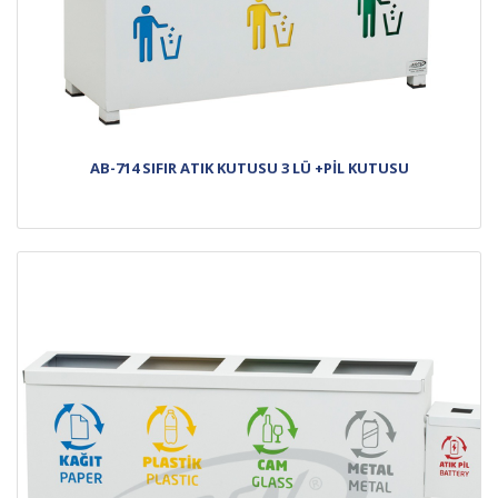
AB-714 SIFIR ATIK KUTUSU 3 LÜ +PİL KUTUSU