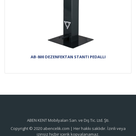
AB-800 DEZENFEKTAN STANTI PEDALLI
ABEN KENT Mobilyaları San. ve Dış Tic. Ltd. Şti.
Copyright © 2020 abencelik.com | Her hakkı saklıdır. İzinli veya
izinsiz hiçbir içerik kopyalanamaz.